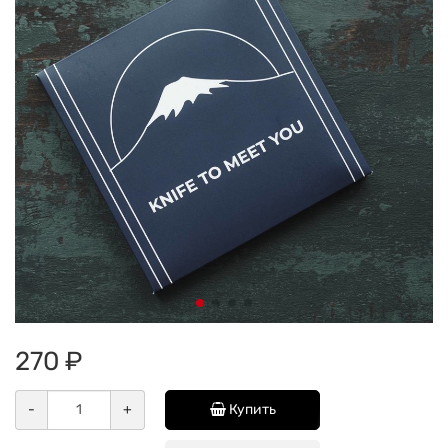
270 ₽
-
+
Купить