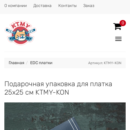
О компании
Доставка
Контакты
Заказ
0
Показ
Спрят
меню
Главная
EDC платки
Артикул: KTMY-KON
Подарочная упаковка для платка
25х25 см KTMY-KON