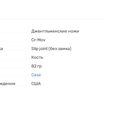
Джентльменские ножи
Cr-Mov
ка
Slip joint (без замка)
Кость
82 гр
Case
ождения
США