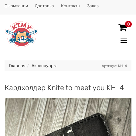
О компании
Доставка
Контакты
Заказ
0
Показ
Спрят
меню
Главная
Аксессуары
Артикул: KH-4
Кардхолдер Knife to meet you KH-4