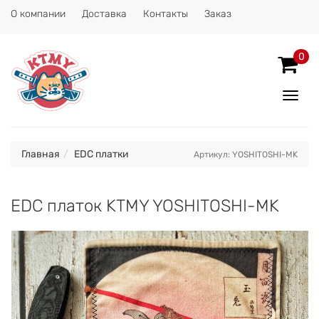
О компании
Доставка
Контакты
Заказ
0
Показ
Спрят
меню
Главная
EDC платки
Артикул: YOSHITOSHI-MK
EDC платок KTMY YOSHITOSHI-MK