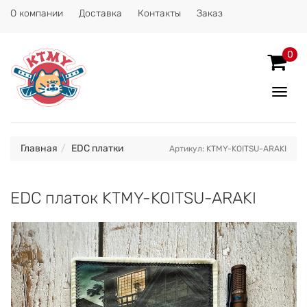
О компании
Доставка
Контакты
Заказ
0
Показ
Спрят
меню
Главная
EDC платки
Артикул: KTMY-KOITSU-ARAKI
EDC платок KTMY-KOITSU-ARAKI