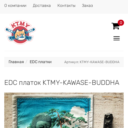
О компании
Доставка
Контакты
Заказ
0
Показ
Спрят
меню
Главная
EDC платки
Артикул: KTMY-KAWASE-BUDDHA
EDC платок KTMY-KAWASE-BUDDHA