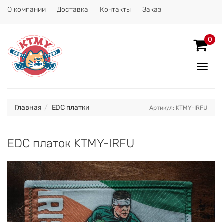
О компании
Доставка
Контакты
Заказ
0
Показ
Спрят
меню
Главная
EDC платки
Артикул: KTMY-IRFU
EDC платок KTMY-IRFU