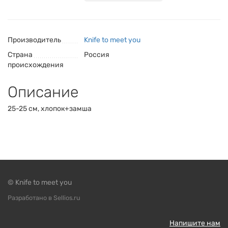
Производитель
Knife to meet you
Страна
Россия
происхождения
Описание
25-25 см, хлопок+замша
© Knife to meet you
Разработано в Sellios.ru
Напишите нам