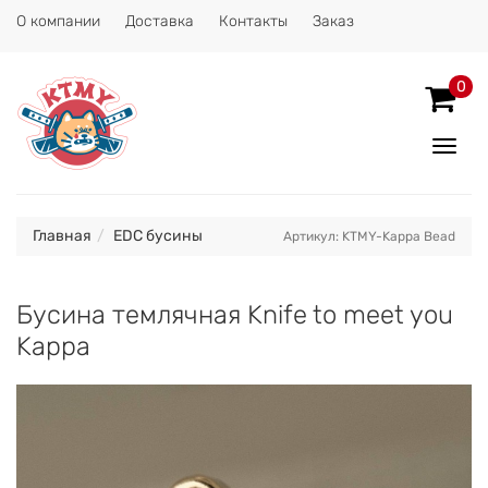
О компании
Доставка
Контакты
Заказ
0
Показ
Спрят
меню
Главная
EDC бусины
Артикул: KTMY-Kappa Bead
Бусина темлячная Knife to meet you
Kappa