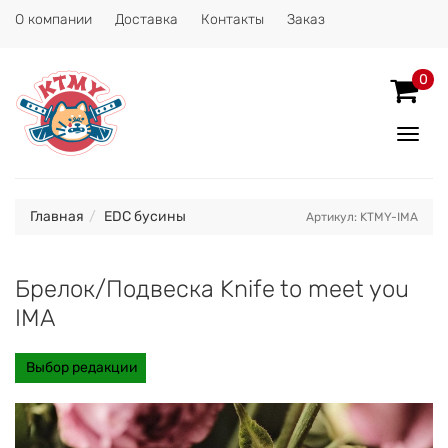
О компании
Доставка
Контакты
Заказ
0
Показ
Спрят
меню
Главная
EDC бусины
Артикул: KTMY-IMA
Брелок/Подвеска Knife to meet you
IMA
Выбор редакции